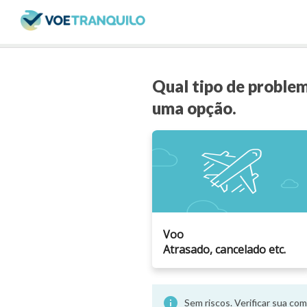
Qual tipo de proble
uma opção.
Voo
Atrasado, cancelado etc.
info
Sem riscos. Verificar sua c