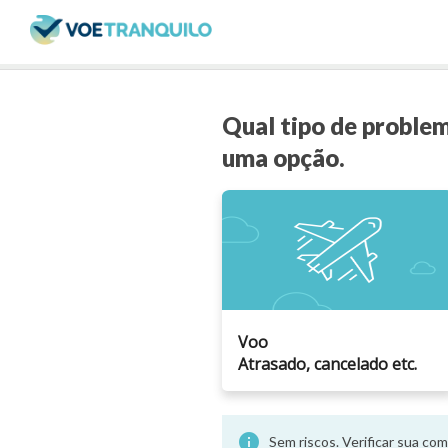
Qual tipo de proble
uma opção.
Voo
Atrasado, cancelado etc.
info
Sem riscos. Verificar sua c