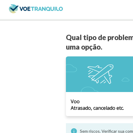
Qual tipo de proble
uma opção.
Voo
Atrasado, cancelado etc.
info
Sem riscos. Verificar sua c